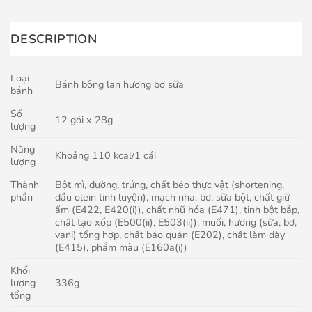
DESCRIPTION
Loại
Bánh bông lan hương bơ sữa
bánh
Số
12 gói x 28g
lượng
Năng
Khoảng 110 kcal/1 cái
lượng
Thành
Bột mì, đường, trứng, chất béo thực vật (shortening,
phần
dầu olein tinh luyện), mạch nha, bơ, sữa bột, chất giữ
ẩm (E422, E420(i)), chất nhũ hóa (E471), tinh bột bắp,
chất tạo xốp (E500(ii), E503(ii)), muối, hương (sữa, bơ,
vani) tổng hợp, chất bảo quản (E202), chất làm dày
(E415), phẩm màu (E160a(i))
Khối
lượng
336g
tổng