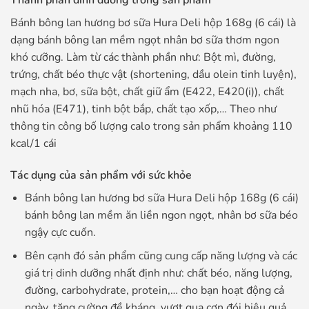
Bánh bông lan hương bơ sữa Hura Deli hộp 168g (6 cái) là
dạng bánh bông lan mềm ngọt nhân bơ sữa thơm ngon
khó cưỡng. Làm từ các thành phần như: Bột mì, đường,
trứng, chất béo thực vật (shortening, dầu olein tinh luyện),
mạch nha, bơ, sữa bột, chất giữ ẩm (E422, E420(i)), chất
nhũ hóa (E471), tinh bột bắp, chất tạo xốp,… Theo như
thông tin công bố lượng calo trong sản phẩm khoảng 110
kcal/1 cái
Tác dụng của sản phẩm với sức khỏe
Bánh bông lan hương bơ sữa Hura Deli hộp 168g (6 cái)
bánh bông lan mềm ăn liền ngon ngọt, nhân bơ sữa béo
ngậy cực cuốn.
Bên cạnh đó sản phẩm cũng cung cấp năng lượng và các
giá trị dinh dưỡng nhất định như: chất béo, năng lượng,
đường, carbohydrate, protein,… cho bạn hoạt động cả
ngày, tăng cường đề kháng, vượt qua cơn đói hiệu quả.