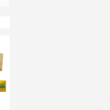
Bánh Gạo An Chà Bông
Liên hệ