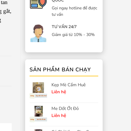
QUỐC
 tan
Gọi ngay hotline để được
 gắt,
tư vấn
g
TƯ VẤN 24/7
Giảm giá từ 10% - 30%
SẢN PHẨM BÁN CHẠY
Kẹp Mè Cẩm Huê
Liên hệ
Me Dốt Ớt Đỏ
Liên hệ