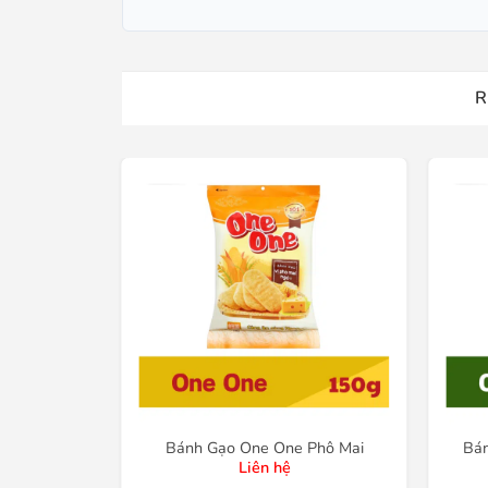
R
 vị dâu
Bánh Gạo One One Phô Mai
Bá
Liên hệ