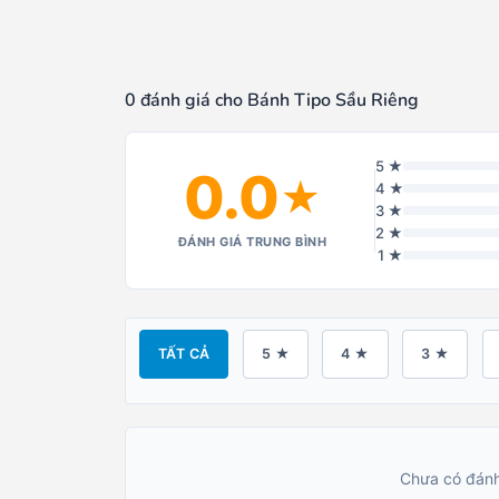
0 đánh giá cho Bánh Tipo Sầu Riêng
5 ★
0.0
★
4 ★
3 ★
2 ★
ĐÁNH GIÁ TRUNG BÌNH
1 ★
TẤT CẢ
5 ★
4 ★
3 ★
Chưa có đánh