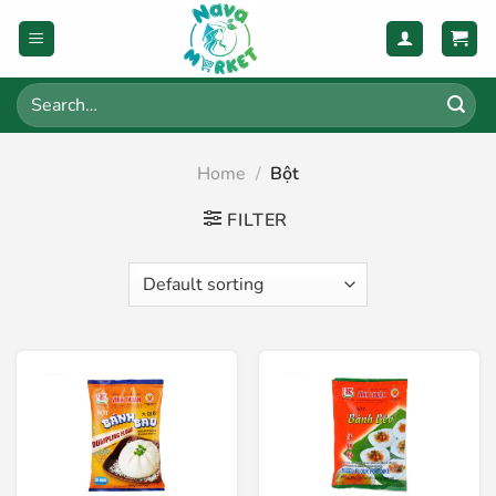
Skip
to
content
Search
for:
Home
/
Bột
FILTER