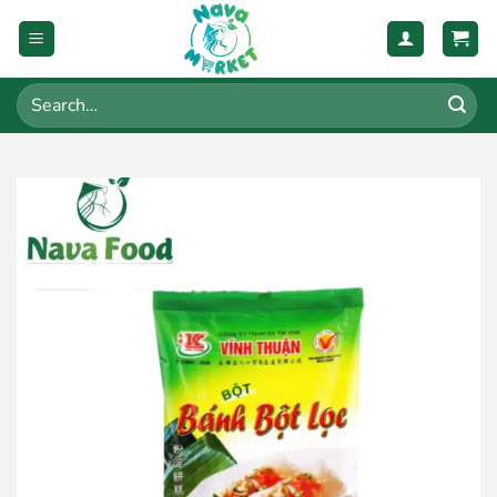
Skip
to
content
Search
for: