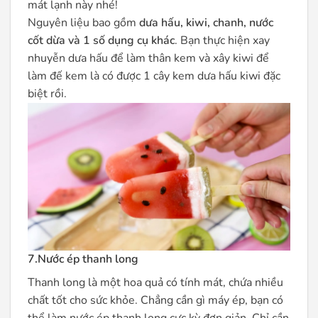
mát lạnh này nhé!
Nguyên liệu bao gồm
dưa hấu, kiwi, chanh, nước
cốt dừa và 1 số dụng cụ khác
. Bạn thực hiện xay
nhuyễn dưa hấu để làm thân kem và xây kiwi để
làm đế kem là có được 1 cây kem dưa hấu kiwi đặc
biệt rồi.
7.Nước ép thanh long
Thanh long là một hoa quả có tính mát, chứa nhiều
chất tốt cho sức khỏe. Chẳng cần gì máy ép, bạn có
thể làm nước ép thanh long cực kỳ đơn giản. Chỉ cần