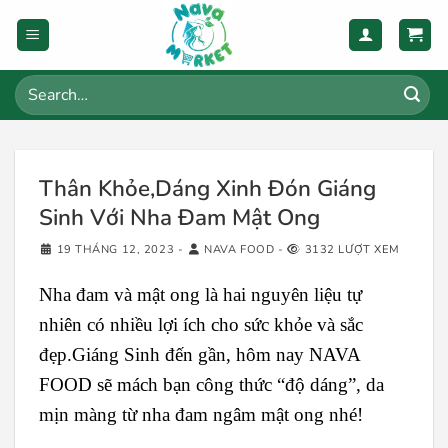
Skip
to
content
Search
for:
Thân Khỏe,Dáng Xinh Đón Giáng
Sinh Với Nha Đam Mật Ong
19 THÁNG 12, 2023
-
NAVA FOOD
-
3132 LƯỢT XEM
Nha đam và mật ong là hai nguyên liệu tự
nhiên có nhiều lợi ích cho sức khỏe và sắc
đẹp.Giáng Sinh đến gần, hôm nay NAVA
FOOD sẽ mách bạn công thức “độ dáng”, da
mịn màng từ nha đam ngâm mật ong nhé!