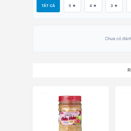
TẤT CẢ
5 ★
4 ★
3 ★
Chưa có đánh
R