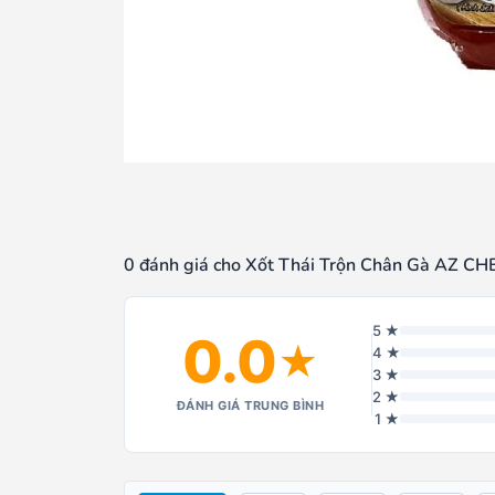
0 đánh giá cho Xốt Thái Trộn Chân Gà AZ CH
5 ★
0.0
★
4 ★
3 ★
2 ★
ĐÁNH GIÁ TRUNG BÌNH
1 ★