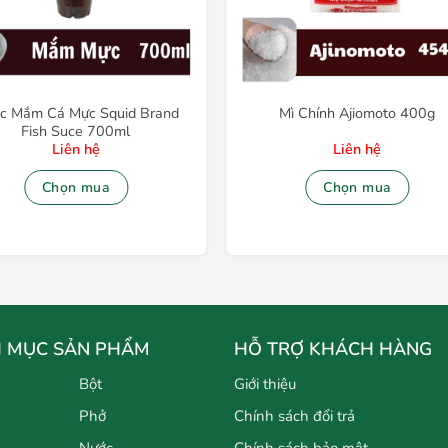
c Mắm Cá Mực Squid Brand
Mì Chính Ajiomoto 400g
Fish Suce 700ml
Liên hệ
Liên hệ
Chọn mua
Chọn mua
 MỤC SẢN PHẨM
HỖ TRỢ KHÁCH HÀNG
Bột
Giới thiệu
Phở
Chính sách đổi trả
Nước
Chính sách bảo mật