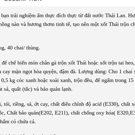
bạn trải nghiệm ẩm thực đích thực từ đất nước Thái Lan. H
 nồng nàn và hương thơm tinh tế, tạo nên một xốt Thái trộn c
og, 40 chai/ thùng.
để chế biến món chân gà trộn xốt Thái hoặc xốt trộn tai heo,
a cay mặn ngọt hòa quyện, đậm đà. Lượng dùng: Cho 1 chai 
0,5 kg cóc xanh hoặc xoài xanh, trộn đều, để ngấm trong 15
 sả, quẩt (tắc) và bảo quản lạnh.
ỏi, riềng, sả, ớt cay, chất điểu chỉnh độ acid (E330), chất x
uốc, Chất bảo quản(E202, E211), chất chống oxy hóa( E320,E
hẩm có chứa cá.