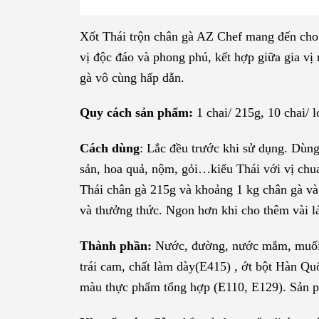
Xốt Thái trộn chân gà AZ Chef mang đến cho 
vị độc đáo và phong phú, kết hợp giữa gia vị
gà vô cùng hấp dẫn.
Quy cách sản phẩm:
1 chai/ 215g, 10 chai/ l
Cách dùng
: Lắc đều trước khi sử dụng. Dùng 
sản, hoa quả, nộm, gỏi…kiểu Thái với vị chu
Thái chân gà 215g và khoảng 1 kg chân gà và 
và thưởng thức. Ngon hơn khi cho thêm vài lát
Thành phần:
Nước, đường, nước mắm, muối, t
trái cam, chất làm dày(E415) , ớt bột Hàn Q
màu thực phẩm tổng hợp (E110, E129). Sản p