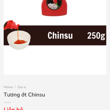
Home
/
Gia vị
Tương ớt Chinsu
Liên hệ