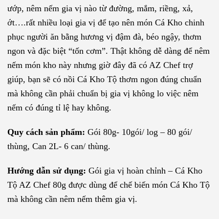
ướp, nêm nếm gia vị nào từ đường, mắm, riềng, xả,
ớt….rất nhiều loại gia vị để tạo nên món Cá Kho chinh
phục người ăn bằng hương vị đậm đà, béo ngậy, thơm
ngon và đặc biệt “tốn cơm”. Thật không dễ dàng để nêm
nếm món kho này nhưng giờ đây đã có AZ Chef trợ
giúp, bạn sẽ có nồi Cá Kho Tộ thơm ngon đúng chuẩn
mà không cần phải chuẩn bị gia vị không lo việc nêm
nếm có đúng tỉ lệ hay không.
Quy cách sản phẩm:
Gói 80g- 10gói/ log – 80 gói/
thùng, Can 2L- 6 can/ thùng.
Hướng dẫn sử dụng:
Gói gia vị hoàn chỉnh – Cá Kho
Tộ AZ Chef 80g được dùng để chế biến món Cá Kho Tộ
mà không cần nêm nếm thêm gia vị.