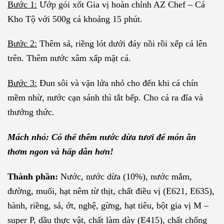
Bước 1:
Ướp gói xốt Gia vị hoàn chỉnh AZ Chef – Cá
Kho Tộ với 500g cá khoảng 15 phút.
Bước 2:
Thêm sả, riềng lót dưới đáy nồi rồi xếp cá lên
trên. Thêm nước xâm xấp mặt cá.
Bước 3:
Đun sôi và vặn lửa nhỏ cho đến khi cá chín
mềm nhừ, nước cạn sánh thì tắt bếp. Cho cá ra đĩa và
thưởng thức.
Mách nhỏ: Có thể thêm nước dừa tươi để món ăn
thơm ngon và hấp dẫn hơn!
Thành phần:
Nước, nước dừa (10%), nước mắm,
đường, muối, hạt nêm từ thịt, chất điều vị (E621, E635),
hành, riềng, sả, ớt, nghệ, gừng, hạt tiêu, bột gia vị M –
super P, dầu thực vật, chất làm dày (E415), chất chống