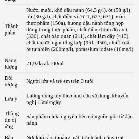
Nước, muối, khô đậu nành (64,3 g/l), ớt (58 g/l),
tỏi (30 g/l), chất điều vị (621, 627, 631), màu
thực phẩm (150a), hương đậu nành tổng hợp
Thành
dùng trong thực phẩm, chất điều chỉnh độ axit
phần
(330), chất bảo quản (211), chất làm dầy (415),
chất tạo độ ngọt tổng hợp (951, 950), chiết xuất
ớt tự nhiên (200mg/l), potassium iodate (18mg/l)
Năng
21,92kcal/100ml
lượng
Đối
Người lớn và trẻ em trên 3 tuổi
tượng
Lượng dùng tùy theo nhu cầu sử dụng, khuyến
Lưu ý
nghị 15ml/ngày
Thông
Sản phẩm chứa nguyên liệu có nguồn gốc từ đậu
tin dị
nành
ứng
Bảo
Nơi khô ráo, thoáng mát, tránh ánh nắng trực