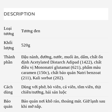
DESCRIPTION
Loại
Tương đen
tương
Khối
520g
lượng
Thành
Đậu nành, đường, nước, muối ăn, dấm, chất ổn
phần
định Acetylated Distarch Adipad (1422), chất
điều vị Mononatri glutamat (621), phẩm màu
caramen (150c), chất bảo quản Natri benzoat
(211), Kali sorbat (202).
Cách
Dùng với phở, bò viên, cá viên, tôm viên, thịt
dùng
chiên/nướng, hải sản luộc
Bảo
Bảo quản nơi khô ráo, thoáng mát. Giữ lạnh sau
quản
khi mở nắp.