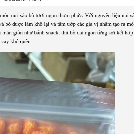
 món nui xào bò tươi ngon thơm phức. Với nguyên liệu nui s
và bò được làm khô lại và tẩm ướp các gia vị nhằm tạo ra mó
ị mặn giòn như bánh snack, thịt bò dai ngon từng sợi kết hợp
t cay khó quên