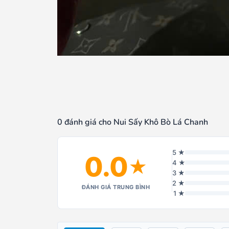
0 đánh giá cho Nui Sấy Khô Bò Lá Chanh
5 ★
0.0
★
4 ★
3 ★
2 ★
ĐÁNH GIÁ TRUNG BÌNH
1 ★