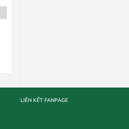
Nanaco Thạch Hoa quả thái
Liên hệ
Chọn mua
LIÊN KẾT FANPAGE