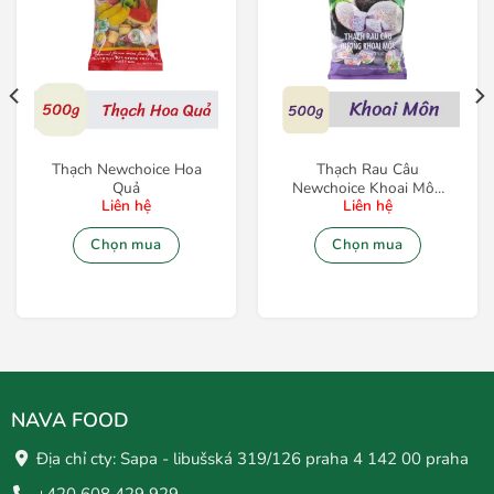
Thạch Newchoice Hoa
Thạch Rau Câu
Quả
Newchoice Khoai Môn
Liên hệ
Liên hệ
1kg
Chọn mua
Chọn mua
NAVA FOOD
Địa chỉ cty: Sapa - libušská 319/126 praha 4 142 00 praha