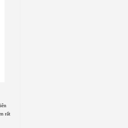
iên
m rất