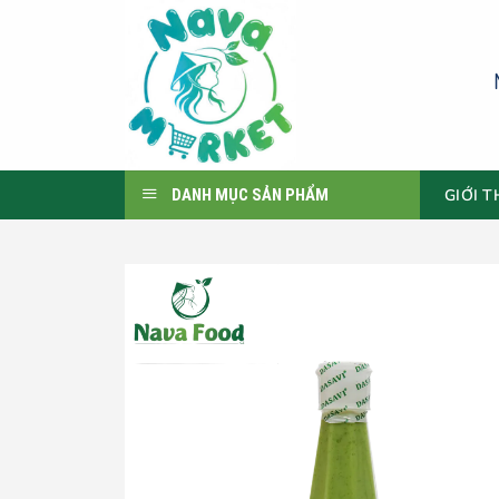
Skip
to
content
GIỚI T
DANH MỤC SẢN PHẨM