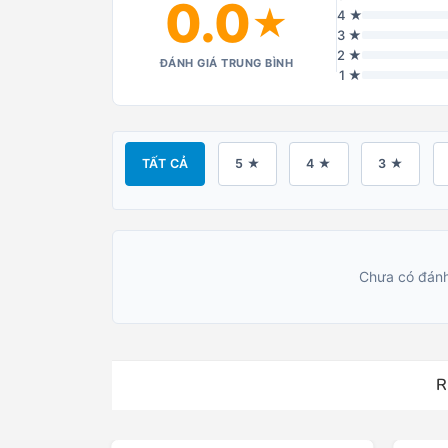
0.0
★
4 ★
3 ★
2 ★
ĐÁNH GIÁ TRUNG BÌNH
1 ★
TẤT CẢ
5 ★
4 ★
3 ★
Chưa có đánh
R