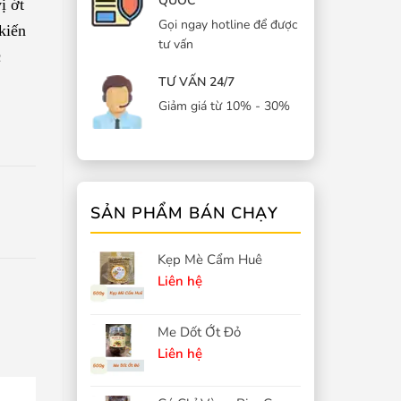
QUỐC
ị ớt
Gọi ngay hotline để được
kiến
tư vấn
c
TƯ VẤN 24/7
Giảm giá từ 10% - 30%
SẢN PHẨM BÁN CHẠY
Kẹp Mè Cẩm Huê
Liên hệ
Me Dốt Ớt Đỏ
Liên hệ