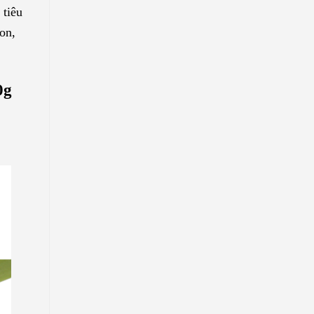
 tiêu
on,
0g