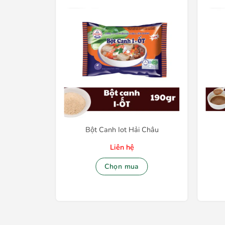
nsu
Bột Canh Iot Hải Châu
Liên hệ
Chọn mua