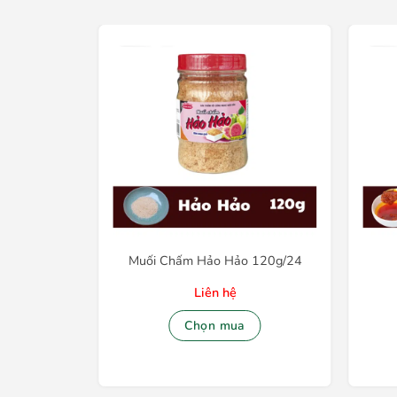
rr
Muối Chấm Hảo Hảo 120g/24
Liên hệ
Chọn mua