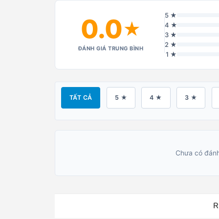
5 ★
0.0
★
4 ★
3 ★
2 ★
ĐÁNH GIÁ TRUNG BÌNH
1 ★
TẤT CẢ
5 ★
4 ★
3 ★
Chưa có đánh
R