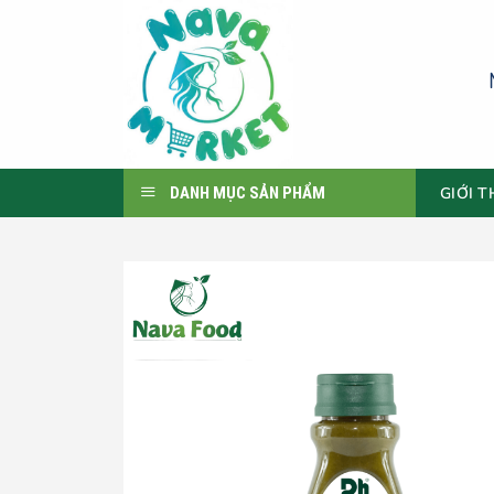
Skip
to
content
GIỚI T
DANH MỤC SẢN PHẨM