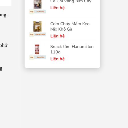
Cá Chỉ Vàng Rim Cay
Liên hệ
ạng,
Cơm Cháy Mắm Kẹo
Mix Khô Gà
Liên hệ
 phở
Snack tôm Hanami lon
110g
Liên hệ
ng