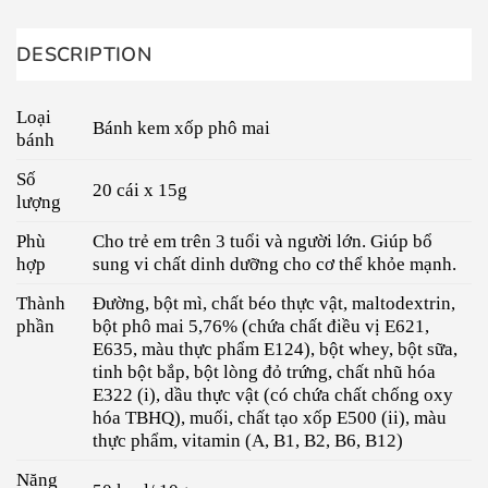
DESCRIPTION
Loại
Bánh kem xốp phô mai
bánh
Số
20 cái x 15g
lượng
Phù
Cho trẻ em trên 3 tuổi và người lớn. Giúp bổ
hợp
sung vi chất dinh dưỡng cho cơ thể khỏe mạnh.
Thành
Đường, bột mì, chất béo thực vật, maltodextrin,
phần
bột phô mai 5,76% (chứa chất điều vị E621,
E635, màu thực phẩm E124), bột whey, bột sữa,
tinh bột bắp, bột lòng đỏ trứng, chất nhũ hóa
E322 (i), dầu thực vật (có chứa chất chống oxy
hóa TBHQ), muối, chất tạo xốp E500 (ii), màu
thực phẩm, vitamin (A, B1, B2, B6, B12)
Năng