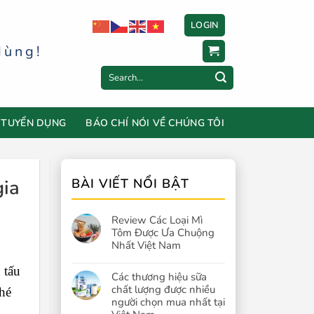
LOGIN
dùng!
Search
for:
TUYỂN DỤNG
BÁO CHÍ NÓI VỀ CHÚNG TÔI
gia
BÀI VIẾT NỔI BẬT
Review Các Loại Mì
Tôm Được Ưa Chuộng
Nhất Việt Nam
 tấu
Các thương hiệu sữa
chất lượng được nhiều
hé
người chọn mua nhất tại