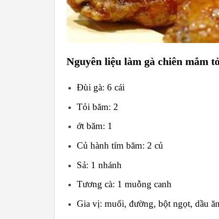
Nguyên liệu làm gà chiên mắm tỏ
Đùi gà: 6 cái
Tỏi băm: 2
ớt băm: 1
Củ hành tím băm: 2 củ
Sả: 1 nhánh
Tương cà: 1 muỗng canh
Gia vị: muối, đường, bột ngọt, dầu ă