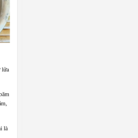
 lửa
 băm
ắm,
i là