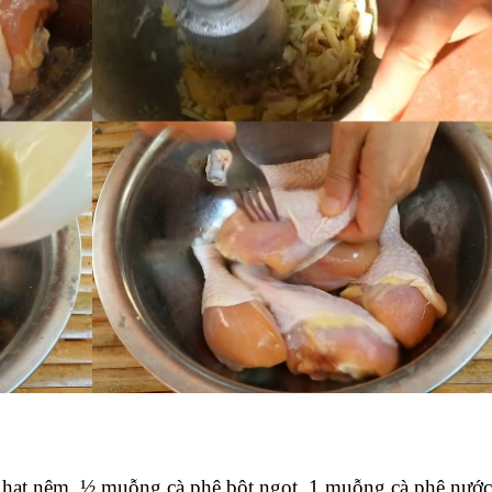
 hạt nêm, ½ muỗng cà phê bột ngọt, 1 muỗng cà phê nước