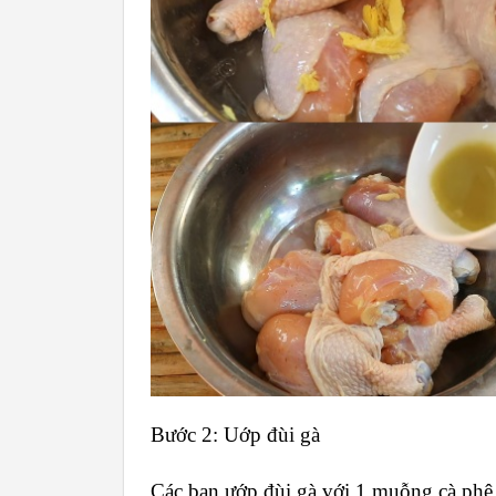
Bước 2: Uớp đùi gà
Các bạn ướp đùi gà với 1 muỗng cà phê