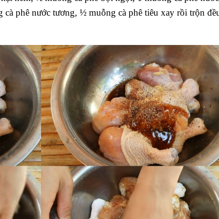
cà phê nước tương, ½ muỗng cà phê tiêu xay rồi trộn đề