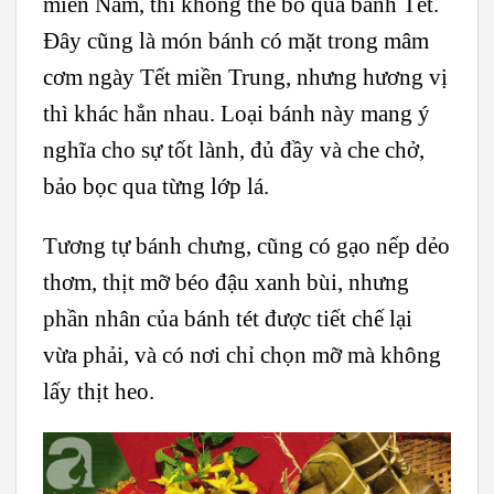
miền Nam, thì không thể bỏ qua bánh Tét.
Đây cũng là món bánh có mặt trong mâm
cơm ngày Tết miền Trung, nhưng hương vị
thì khác hẳn nhau. Loại bánh này mang ý
nghĩa cho sự tốt lành, đủ đầy và che chở,
bảo bọc qua từng lớp lá.
Tương tự bánh chưng, cũng có gạo nếp dẻo
thơm, thịt mỡ béo đậu xanh bùi, nhưng
phần nhân của bánh tét được tiết chế lại
vừa phải, và có nơi chỉ chọn mỡ mà không
lấy thịt heo.