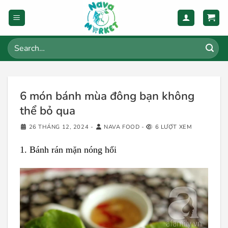
Skip
to
content
Search
for:
6 món bánh mùa đông bạn không
thể bỏ qua
26 THÁNG 12, 2024
-
NAVA FOOD
-
6 LƯỢT XEM
1. Bánh rán mặn nóng hổi