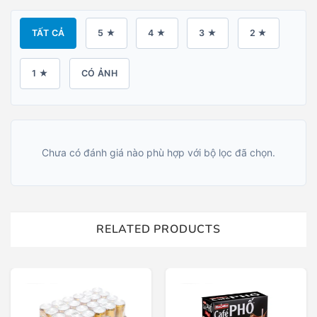
TẤT CẢ
5 ★
4 ★
3 ★
2 ★
1 ★
CÓ ẢNH
Chưa có đánh giá nào phù hợp với bộ lọc đã chọn.
RELATED PRODUCTS