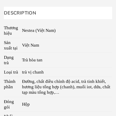
DESCRIPTION
Thương
Nestea (Việt Nam)
hiệu
Sản
Việt Nam
xuất tại
Dạng
Trà hòa tan
trà
Loại trà
trà vị chanh
Thành
Đường, chất điều chỉnh độ acid, trà tinh khiết,
phần
hương liệu tổng hợp (chanh), muối iot, dứa, chất
tạp màu tổng hợp,…
Đóng
Hộp
gói