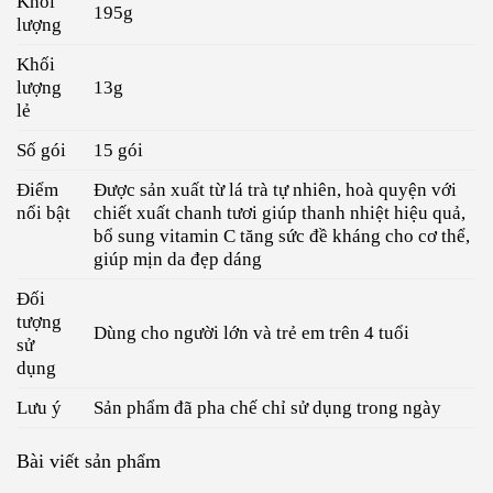
Khối
195g
lượng
Khối
lượng
13g
lẻ
Số gói
15 gói
Điểm
Được sản xuất từ lá trà tự nhiên, hoà quyện với
nổi bật
chiết xuất chanh tươi giúp thanh nhiệt hiệu quả,
bổ sung vitamin C tăng sức đề kháng cho cơ thể,
giúp mịn da đẹp dáng
Đối
tượng
Dùng cho người lớn và trẻ em trên 4 tuổi
sử
dụng
Lưu ý
Sản phẩm đã pha chế chỉ sử dụng trong ngày
Bài viết sản phẩm