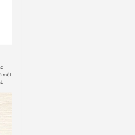
ặc
và một
l.