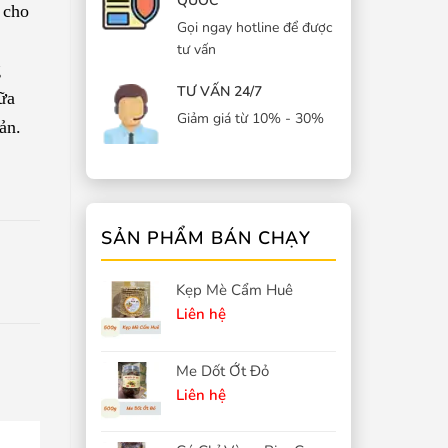
QUỐC
 cho
Gọi ngay hotline để được
tư vấn
g
TƯ VẤN 24/7
ữa
Giảm giá từ 10% - 30%
ản.
SẢN PHẨM BÁN CHẠY
Kẹp Mè Cẩm Huê
Liên hệ
Me Dốt Ớt Đỏ
Liên hệ