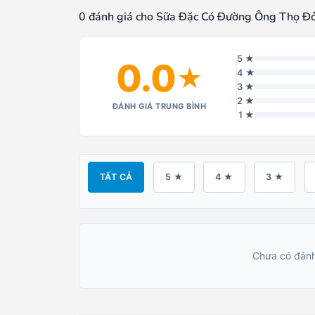
0 đánh giá cho Sữa Đặc Có Đường Ông Thọ Đ
5 ★
0.0
★
4 ★
3 ★
2 ★
ĐÁNH GIÁ TRUNG BÌNH
1 ★
TẤT CẢ
5 ★
4 ★
3 ★
Chưa có đánh