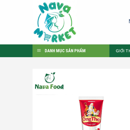
Skip
to
content
GIỚI T
DANH MỤC SẢN PHẨM