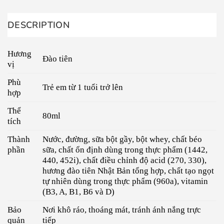
DESCRIPTION
Hương
Đào tiên
vị
Phù
Trẻ em từ 1 tuổi trở lên
hợp
Thể
80ml
tích
Thành
Nước, đường, sữa bột gầy, bột whey, chất béo
phần
sữa, chất ổn định dùng trong thực phẩm (1442,
440, 452i), chất điều chỉnh độ acid (270, 330),
hương đào tiên Nhật Bản tổng hợp, chất tạo ngọt
tự nhiên dùng trong thực phẩm (960a), vitamin
(B3, A, B1, B6 và D)
Bảo
Nơi khô ráo, thoáng mát, tránh ánh nắng trực
quản
tiếp