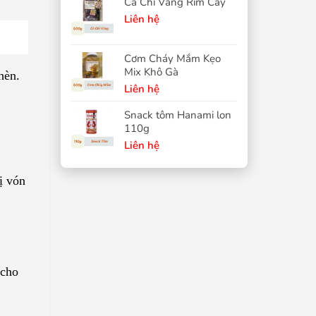
Cá Chỉ Vàng Rim Cay
Liên hệ
Cơm Cháy Mắm Kẹo
Mix Khô Gà
hèn.
Liên hệ
Snack tôm Hanami lon
110g
Liên hệ
ị vón
 cho