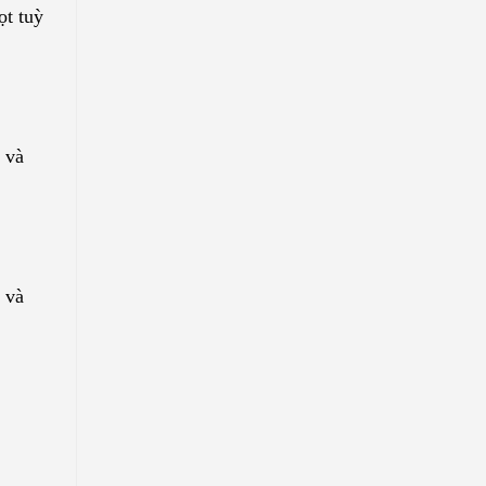
ọt tuỳ
 và
o và