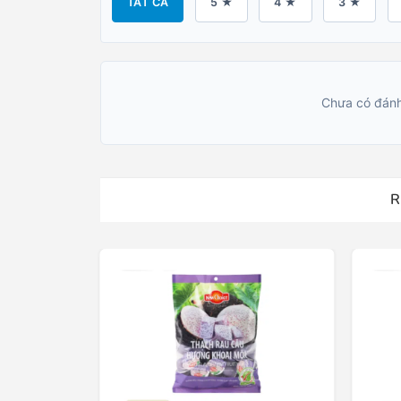
TẤT CẢ
5 ★
4 ★
3 ★
Chưa có đánh
R