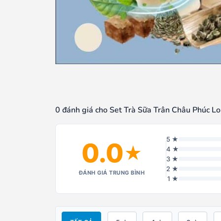
0 đánh giá cho Set Trà Sữa Trân Châu Phúc L
5 ★
0.0
★
4 ★
3 ★
2 ★
ĐÁNH GIÁ TRUNG BÌNH
1 ★