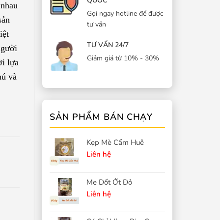
QUỐC
 nhau
Gọi ngay hotline để được
sản
tư vấn
iệt
TƯ VẤN 24/7
người
Giảm giá từ 10% - 30%
ời lựa
hú và
SẢN PHẨM BÁN CHẠY
Kẹp Mè Cẩm Huê
Liên hệ
Me Dốt Ớt Đỏ
Liên hệ