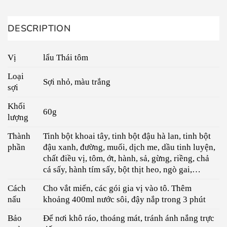
DESCRIPTION
Vị
lẩu Thái tôm
Loại
Sợi nhỏ, màu trắng
sợi
Khối
60g
lượng
Thành
Tinh bột khoai tây, tinh bột đậu hà lan, tinh bột
phần
đậu xanh, đường, muối, dịch me, dầu tinh luyện,
chất điều vị, tôm, ớt, hành, sả, gừng, riềng, chả
cá sấy, hành tím sấy, bột thịt heo, ngò gai,…
Cách
Cho vắt miến, các gói gia vị vào tô. Thêm
nấu
khoảng 400ml nước sôi, đậy nắp trong 3 phút
Bảo
Để nơi khô ráo, thoáng mát, tránh ánh nắng trực