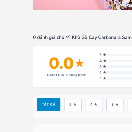
0 đánh giá cho Mì Khô Gà Cay Carbonara Sa
5 ★
0.0
★
4 ★
3 ★
2 ★
ĐÁNH GIÁ TRUNG BÌNH
1 ★
TẤT CẢ
5 ★
4 ★
3 ★