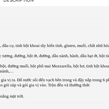
DESCRIPTION
, dầu cọ, tinh bột khoai tây biến tính, gluten, muối, chất nhũ hó
 tương, đường, bột ớt, đường, dầu nành, hành, dầu hạt ớt, bột ti
 bột, đường muối, bột phô mai Mozzarella, bột bơ, tinh bột khoa
ầu nành,…
 gia vị ra. Đổ nước sôi đến vạch bên trong và đậy nắp trong 6 p
 gói súp và gói gia vị vào. Trộn đều và thưởng thức
nắng mặt trời.