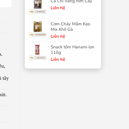
Cá Chỉ Vàng Rim Cay
Liên hệ
Cơm Cháy Mắm Kẹo
Mix Khô Gà
Liên hệ
Snack tôm Hanami lon
110g
a,
Liên hệ
êu,
i tây
hút.