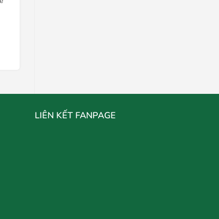
se
Mỳ Kimchi Gà
Liên hệ
Chọn mua
LIÊN KẾT FANPAGE