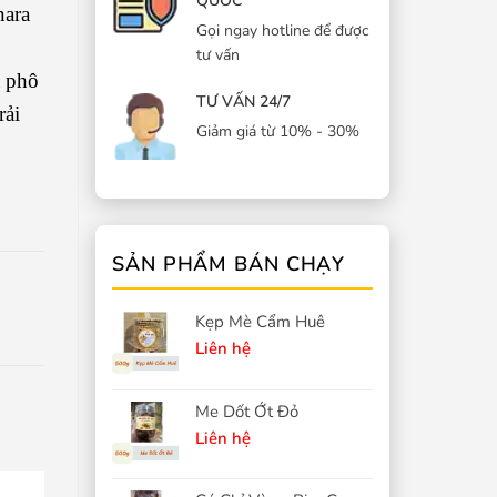
QUỐC
nara
Gọi ngay hotline để được
tư vấn
à phô
TƯ VẤN 24/7
rải
Giảm giá từ 10% - 30%
SẢN PHẨM BÁN CHẠY
Kẹp Mè Cẩm Huê
Liên hệ
Me Dốt Ớt Đỏ
Liên hệ