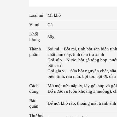
Loại mì
Mì khô
Vị mì
Gà
Khối
80g
lượng
Thành
Sợi mì – Bột mì, tinh bột sắn biến tính
phần
chất làm dày, tinh dầu trà xanh
Gói súp – Nước, bột gà tổng hợp, nước
bột cà ri
Gói gia vị – Sữa bột nguyên chất, sữa
biến tính, rau mùi, bột tỏi, bột ớt, d
Cách
Mở một nửa nắp ly, lấy gói súp và gói
dùng
Đổ nước ra (còn khoảng 3 muỗng), cho
Bảo
Để nơi khô ráo, thoáng mát tránh ánh 
quản
Thương