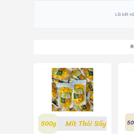
Lỗi kết nố
R