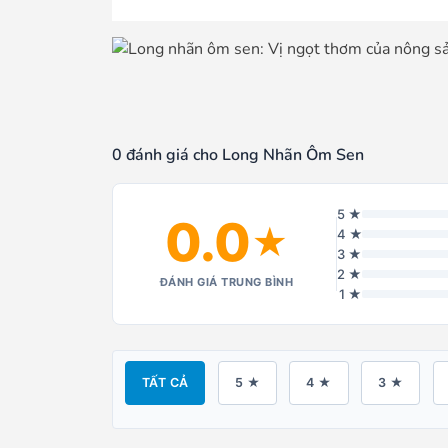
0 đánh giá cho Long Nhãn Ôm Sen
5 ★
0.0
★
4 ★
3 ★
2 ★
ĐÁNH GIÁ TRUNG BÌNH
1 ★
TẤT CẢ
5 ★
4 ★
3 ★