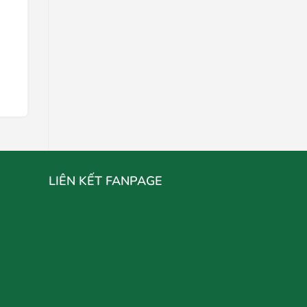
Nui Sấy Gia Vị
Liên hệ
Chọn mua
LIÊN KẾT FANPAGE