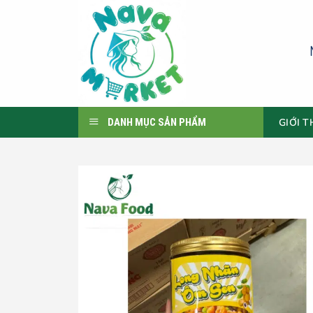
Skip
to
content
GIỚI T
DANH MỤC SẢN PHẨM