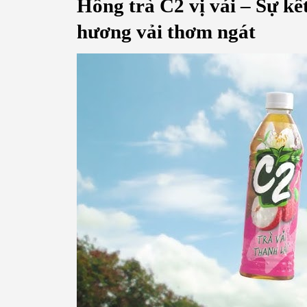
Hồng trà C2 vị vải – Sự kế
hương vải thơm ngát