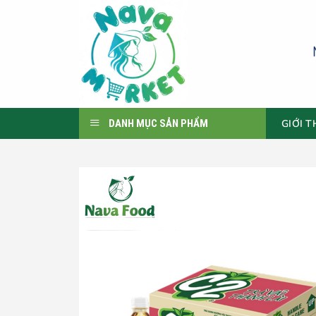
Skip
to
content
GIỚI T
DANH MỤC SẢN PHẨM