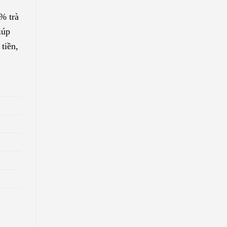
% trà
iúp
tiền,