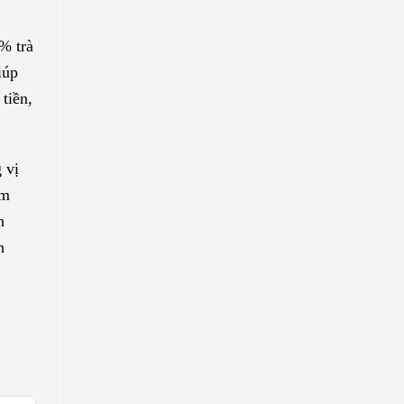
% trà
iúp
tiền,
 vị
ơm
n
n