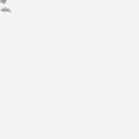
iúp
tiền,