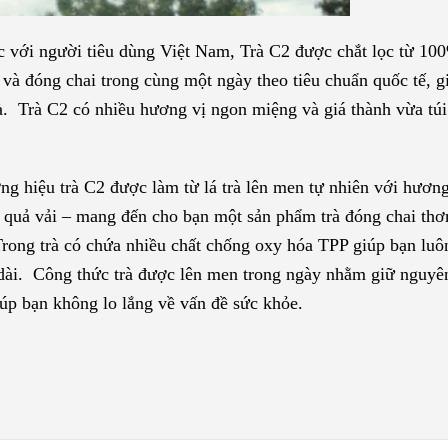
ộc với người tiêu dùng Việt Nam, Trà C2 được chắt lọc từ 100
và đóng chai trong cùng một ngày theo tiêu chuẩn quốc tế, g
à. Trà C2 có nhiều hương vị ngon miệng và giá thành vừa túi 
g hiệu trà C2 được làm từ lá trà lên men tự nhiên với hương
a quả vải – mang đến cho bạn một sản phẩm trà đóng chai th
h. Trong trà có chứa nhiều chất chống oxy hóa TPP giúp bạn luô
 dài. Công thức trà được lên men trong ngày nhằm giữ nguyê
iúp bạn không lo lắng về vấn đề sức khỏe.