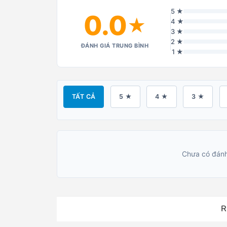
5 ★
0.0
★
4 ★
3 ★
2 ★
ĐÁNH GIÁ TRUNG BÌNH
1 ★
TẤT CẢ
5 ★
4 ★
3 ★
Chưa có đánh
R