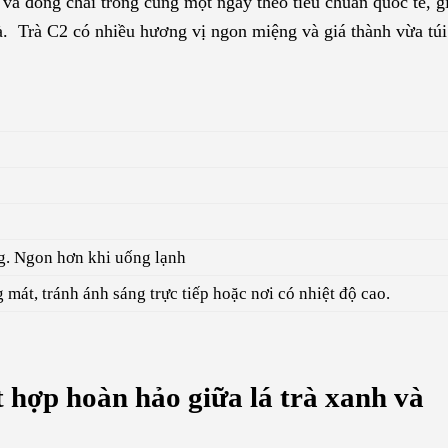
và đóng chai trong cùng một ngày theo tiêu chuẩn quốc tế, g
à. Trà C2 có nhiều hương vị ngon miệng và giá thành vừa túi 
g. Ngon hơn khi uống lạnh
 mát, tránh ánh sáng trực tiếp hoặc nơi có nhiệt độ cao.
t hợp hoàn hảo giữa lá trà xanh và