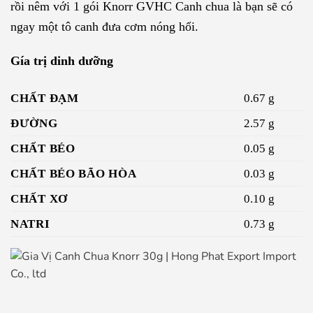
rồi nêm với 1 gói Knorr GVHC Canh chua là bạn sẽ có
ngay một tô canh đưa cơm nóng hổi.
Gía trị dinh dưỡng
CHẤT ĐẠM
0.67 g
ĐƯỜNG
2.57 g
CHẤT BÉO
0.05 g
CHẤT BÉO BÃO HÒA
0.03 g
CHẤT XƠ
0.10 g
NATRI
0.73 g