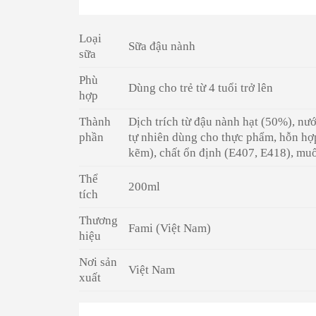
Loại
Sữa đậu nành
sữa
Phù
Dùng cho trẻ từ 4 tuổi trở lên
hợp
Thành
Dịch trích từ đậu nành hạt (50%), nư
phần
tự nhiên dùng cho thực phẩm, hỗn h
kẽm), chất ổn định (E407, E418), muối
Thể
200ml
tích
Thương
Fami (Việt Nam)
hiệu
Nơi sản
Việt Nam
xuất