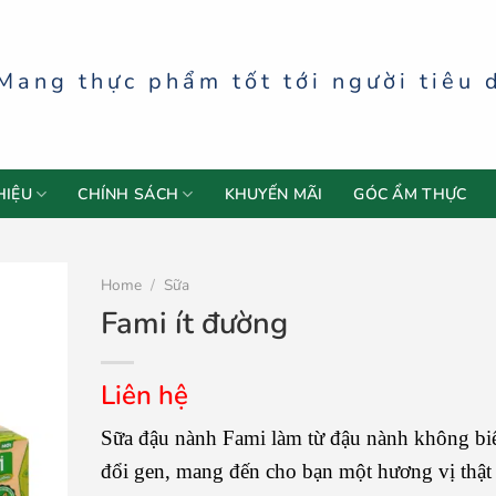
Mang thực phẩm tốt tới người tiêu 
HIỆU
CHÍNH SÁCH
KHUYẾN MÃI
GÓC ẨM THỰC
Home
/
Sữa
Fami ít đường
Liên hệ
Sữa đậu nành Fami làm từ đậu nành không bi
đổi gen, mang đến cho bạn một hương vị thật