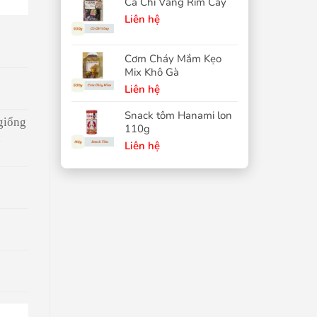
Cá Chỉ Vàng Rim Cay
Liên hệ
Cơm Cháy Mắm Kẹo
Mix Khô Gà
Liên hệ
Snack tôm Hanami lon
giống
110g
̀
Liên hệ