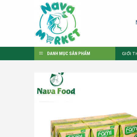
Skip
to
content
GIỚI T
DANH MỤC SẢN PHẨM