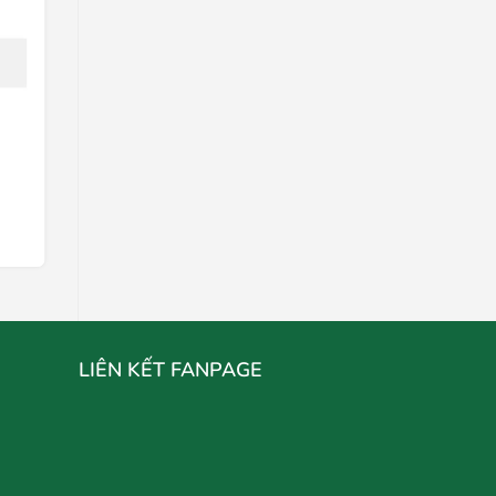
Sữa Cô Gái Hà Lan Dâu
Liên hệ
Chọn mua
LIÊN KẾT FANPAGE