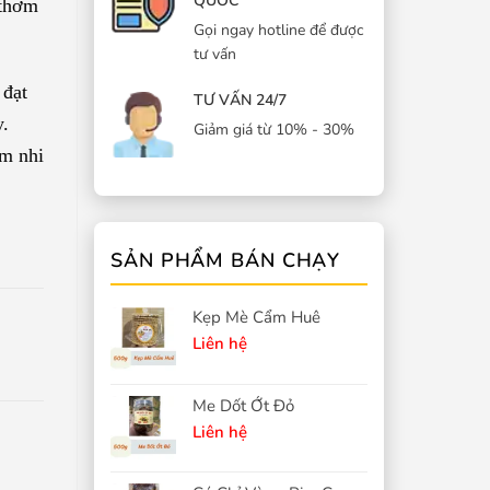
QUỐC
 thơm
Gọi ngay hotline để được
tư vấn
 đạt
TƯ VẤN 24/7
y.
Giảm giá từ 10% - 30%
m nhi
SẢN PHẨM BÁN CHẠY
Kẹp Mè Cẩm Huê
Liên hệ
Me Dốt Ớt Đỏ
Liên hệ