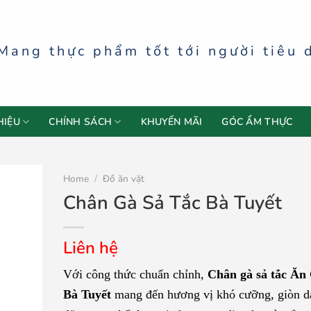
Mang thực phẩm tốt tới người tiêu 
HIỆU
CHÍNH SÁCH
KHUYẾN MÃI
GÓC ẨM THỰC
Home
/
Đồ ăn vặt
Chân Gà Sả Tắc Bà Tuyết
Liên hệ
Với công thức chuẩn chỉnh,
Chân gà sả tắc Ăn
Bà Tuyết
mang đến hương vị khó cưỡng, giòn d