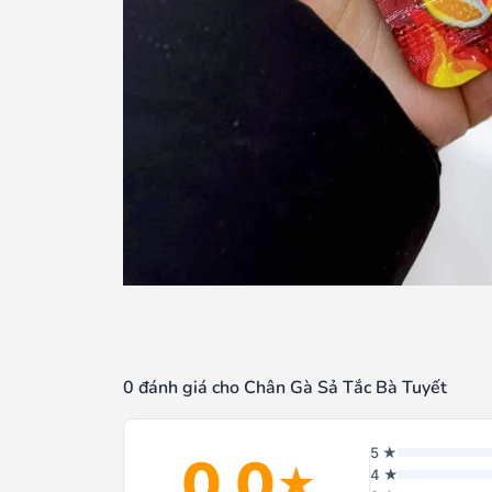
0 đánh giá cho Chân Gà Sả Tắc Bà Tuyết
5 ★
0.0
★
4 ★