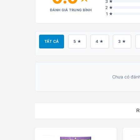
3 ★
2 ★
ĐÁNH GIÁ TRUNG BÌNH
1 ★
TẤT CẢ
5 ★
4 ★
3 ★
Chưa có đánh
R