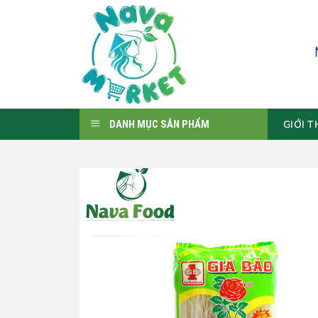
Skip
to
content
GIỚI T
DANH MỤC SẢN PHẨM