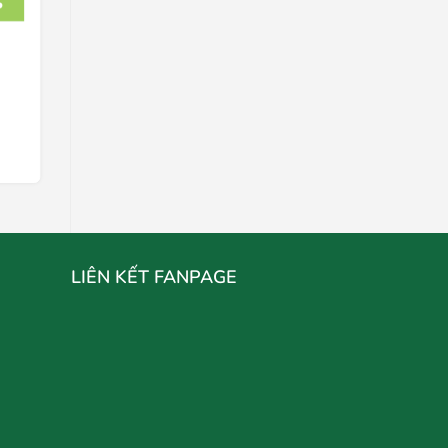
g
Bún Bò Huế Hằng Nga 75g
Liên hệ
Chọn mua
LIÊN KẾT FANPAGE