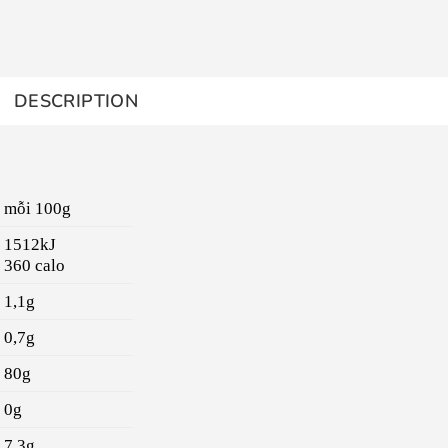
DESCRIPTION
mỗi 100g
1512kJ
360 calo
1,1g
0,7g
80g
0g
7,3g