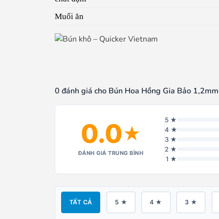
Muối ăn
0 đánh giá cho Bún Hoa Hồng Gia Bảo 1,2mm
5 ★
0.0
★
4 ★
3 ★
2 ★
ĐÁNH GIÁ TRUNG BÌNH
1 ★
TẤT CẢ
5 ★
4 ★
3 ★