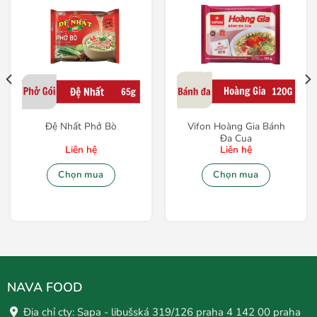
Đệ Nhất Phở Bò
Vifon Hoàng Gia Bánh
Đa Cua
Liên hệ
Liên hệ
Chọn mua
Chọn mua
NAVA FOOD
Địa chỉ cty: Sapa - libušská 319/126 praha 4 142 00 praha