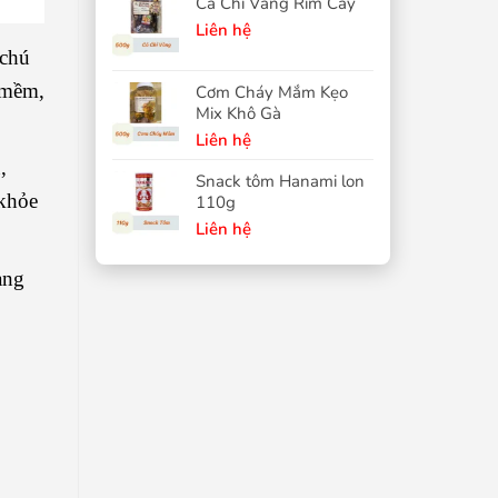
Cá Chỉ Vàng Rim Cay
Liên hệ
 chú
 mềm,
Cơm Cháy Mắm Kẹo
Mix Khô Gà
Liên hệ
,
Snack tôm Hanami lon
 khỏe
110g
Liên hệ
àng