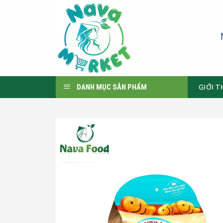
Skip
to
content
GIỚI T
DANH MỤC SẢN PHẨM