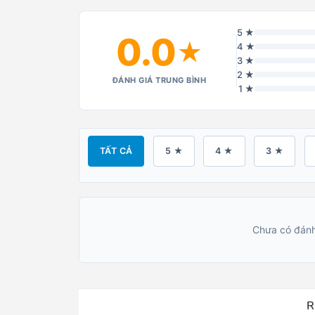
5 ★
0.0
★
4 ★
3 ★
2 ★
ĐÁNH GIÁ TRUNG BÌNH
1 ★
TẤT CẢ
5 ★
4 ★
3 ★
Chưa có đánh
R