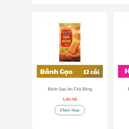
eese Ahh
Bánh Gạo An Chà Bông
Liên hệ
Chọn mua